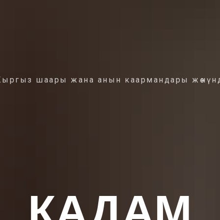
Кыргыз шаары жана анын каармандары жөнүнд
КАДАМ