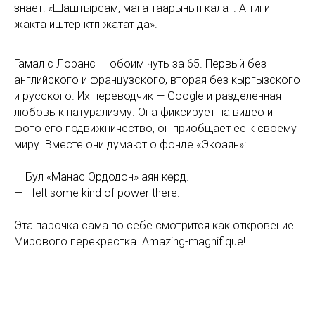
знает: «
Шаштырсам, мага таарынып калат. А тиги
жакта иштер күтүп жатат да
».
Гамал с Лоранс — обоим чуть за 65. Первый без
английского и французского, вторая без кыргызского
и русского. Их переводчик — Google и разделенная
любовь к натурализму. Она фиксирует на видео и
фото его подвижничество, он приобщает ее к своему
миру. Вместе они думают о фонде «Экоаян»:
— Б
ул «Манас Ордодон» аян көрдү
.
— I
felt some kind of power there
.
Эта парочка сама по себе смотрится как откровение.
Мирового перекрестка.
Amazing-magnifique!