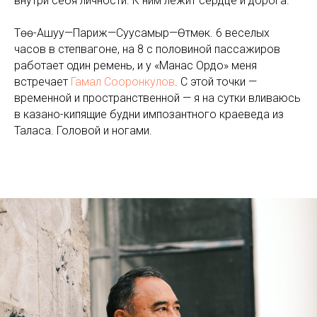
внутри себя личности. К ним лежит сердце и дорога.
Төө-Ашуу—Париж—Суусамыр—Өтмөк. 6 веселых
часов в степвагоне, на 8 с половиной пассажиров
работает один ремень, и у «Манас Ордо» меня
встречает
Гамал Сооронкулов
. С этой точки —
временной и пространственной — я на сутки вливаюсь
в казано-кипящие будни импозантного краеведа из
Таласа. Головой и ногами.