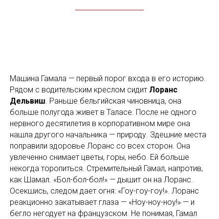
Машина Гамала — первый порог входа в его историю.
Рядом с водительским креслом сидит
Лоранс
Дельвиш
. Раньше бельгийская чиновница, она
больше полугода живет в Таласе. После не одного
нервного десятилетия в корпоративном мире она
нашла другого начальника — природу. Здешние места
поправили здоровье Лоранс со всех сторон. Она
увлеченно снимает цветы, горы, небо. Ей больше
некогда торопиться. Стремительный Гамал, напротив,
как
Шамал
. «Бол-бол-бол!» — дышит он на Лоранс.
Осекшись, следом дает огня: «Гоу-гоу-гоу!». Лоранс
реакционно закатывает глаза — «Ноу-ноу-ноу!» — и
бегло негодует на французском. Не понимая, Гамал