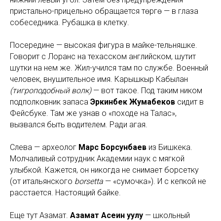
пристально-прицельно обращается
төргө
— в глаза
собеседника. Рубашка в клетку.
Посередине — высокая фигура в майке-тельняшке.
Говорит с Лоранс на техасском английском, шутит
шутки на нем же. Жил-учился там по службе. Военный
человек, внушительное имя. Карышкыр Кабылан
(тигроподобный волк)
— вот такое. Под таким ником
подполковник запаса
Эркинбек Жумабеков
сидит в
Фейсбуке. Там же узнав о «походе на Талас»,
вызвался быть водителем. Ради агая.
Слева — археолог
Марс Борсунбаев
из Бишкека.
Молчаливый сотрудник Академии наук с мягкой
улыбкой. Кажется, он никогда не снимает борсетку
(от итальянского
borsetta
— «сумочка»). И с кепкой не
расстается. Настоящий байке.
Еще тут Азамат.
Азамат Асеин уулу
— школьный