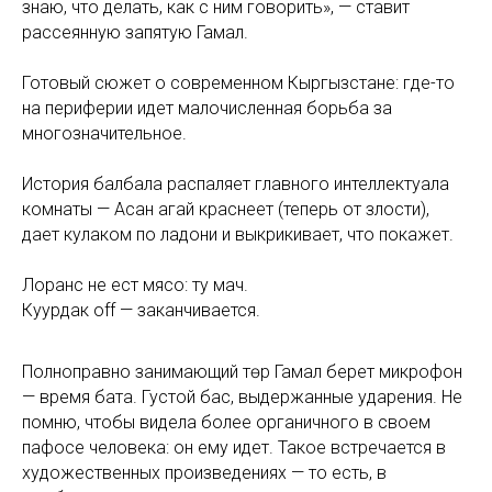
знаю, что делать, как с ним говорить», — ставит
рассеянную запятую Гамал.
Готовый сюжет о современном Кыргызстане: где-то
на периферии идет малочисленная борьба за
многозначительное.
История балбала распаляет главного интеллектуала
комнаты — Асан агай краснеет (теперь от злости),
дает кулаком по ладони и выкрикивает, что покажет.
Лоранс не ест мясо: ту мач.
Куурдак оff — заканчивается.
Полноправно занимающий төр Гамал берет микрофон
— время
бата
. Густой бас, выдержанные ударения. Не
помню, чтобы видела более органичного в своем
пафосе человека: он ему идет. Такое встречается в
художественных произведениях — то есть, в