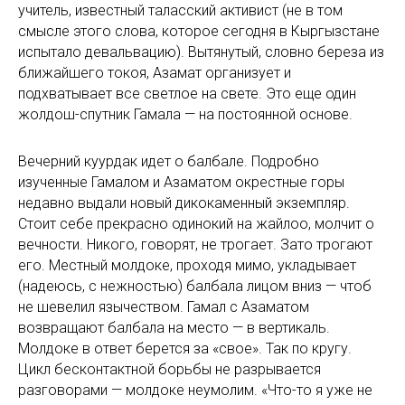
учитель, известный таласский активист (не в том
смысле этого слова, которое сегодня в Кыргызстане
испытало девальвацию). Вытянутый, словно береза из
ближайшего
токоя
, Азамат организует и
подхватывает все светлое на свете. Это еще один
жолдош-спутник Гамала — на постоянной основе.
Вечерний куурдак идет о балбале. Подробно
изученные Гамалом и Азаматом окрестные горы
недавно выдали новый дикокаменный экземпляр.
Стоит себе прекрасно одинокий на
жайлоо
, молчит о
вечности. Никого, говорят, не трогает. Зато трогают
его. Местный
молдоке
, проходя мимо, укладывает
(надеюсь, с нежностью) балбала лицом вниз — чтоб
не шевелил язычеством. Гамал с Азаматом
возвращают балбала на место — в вертикаль.
Молдоке в ответ берется за «свое». Так по кругу.
Цикл бесконтактной борьбы не разрывается
разговорами — молдоке неумолим. «Что-то я уже не