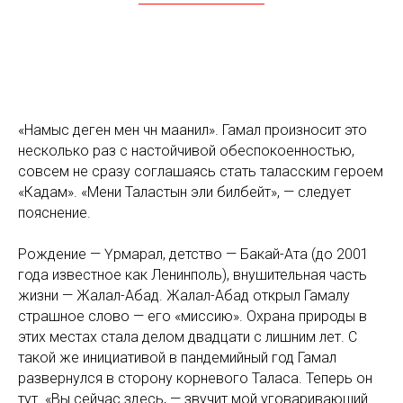
«Намыс деген мен үчүн маанилүү»
. Гамал произносит это
несколько раз с настойчивой обеспокоенностью,
совсем не сразу соглашаясь стать таласским героем
«Кадам». «
Мени Таластын эли билбейт
», — следует
пояснение.
Рождение — Үрмарал, детство — Бакай-Ата (до 2001
года известное как Ленинполь), внушительная часть
жизни — Жалал-Абад. Жалал-Абад открыл Гамалу
страшное слово — его «миссию». Охрана природы в
этих местах стала делом двадцати с лишним лет. С
такой же инициативой в пандемийный год Гамал
развернулся в сторону корневого Таласа. Теперь он
тут. «Вы сейчас здесь, — звучит мой уговаривающий