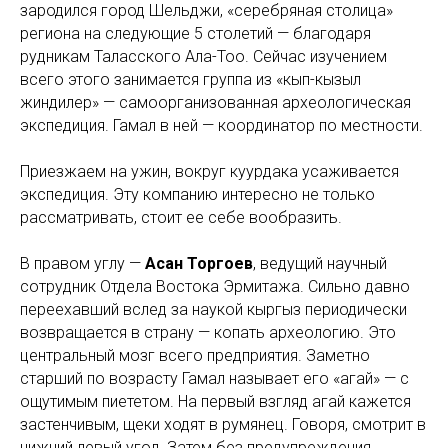
зародился город Шельджи, «серебряная столица»
региона на следующие 5 столетий — благодаря
рудникам Таласского Ала-Тоо. Сейчас изучением
всего этого занимается группа из «кып-кызыл
жиндилер» — самоорганизованная археологическая
экспедиция. Гамал в ней — координатор по местности.
Приезжаем на ужин, вокруг куурдака усаживается
экспедиция. Эту компанию интересно не только
рассматривать, стоит ее себе вообразить.
В правом углу —
Асан Торгоев
, ведущий научный
сотрудник Отдела Востока Эрмитажа. Сильно давно
переехавший вслед за наукой кыргыз периодически
возвращается в страну — копать археологию. Это
центральный мозг всего предприятия. Заметно
старший по возрасту Гамал называет его
«агай»
— с
ощутимым пиететом. На первый взгляд агай кажется
застенчивым, щеки ходят в румянец. Говоря, смотрит в
нижний левый угол. Затем без предупреждения