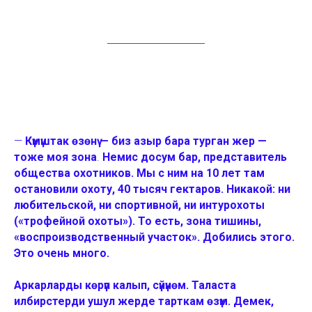
—
Күмүштак өзөнү — биз азыр бара турган жер
—
тоже моя зона
.
Н
емис досум ба
р, представитель
общества охотников. Мы с ним на 10 лет там
остановили охоту, 40 тысяч гектаров. Никакой: ни
любительской, ни спортивной, ни интурохоты
(«трофейной охоты»). То есть, зона тишины,
«воспроизводственный участок». Добились этого.
Это очень много.
Аркарларды көрүп калып, сүйүнөм. Таласта
илбирстерди ушул жерде тарткам өзүм. Демек,