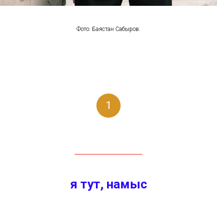
Фото: Баястан Сабыров.
1
я тут,
намыс