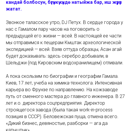
кандай болбосун, бүгүнкү күндө натыйжа бар, иш жүрүп
жатат.
Звонкое таласское утро, DJ Петух. В сердце города у
нас с Гамалом пару часов на поговорить о
предыдущей его жизни — всей. В настоящей ее части
мы отправимся к пещерам Күмүштак археологической
экспедицией — всей. Взяв оттуда образцы, Асан агай
будет доказывать: здесь серебро добывали, в
Шельджи (под Кировским водохранилищем) отливали.
А пока скользим по биографии и географии Гамала.
Киев, 17 лет, учеба на химика-технолога. Интенсивная
карьера во Фрунзе по направлению. На кожзаводе
путь от сменного мастера до главного инженера. В 27
лет и.о. директора соцпредприятия. Директор
строящегося завода (была такая
work-in-process
позиция в СССР). Беловежская пуща, отмена всего.
«Дикий бизнес, девяностые, разборки —
ага да
катыштык
».