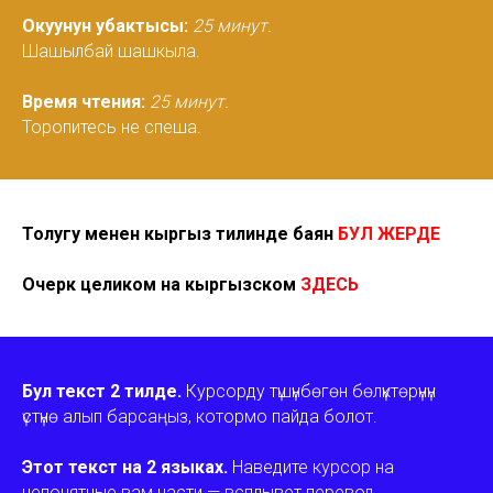
Окуунун убактысы:
25 минут.
Шашылбай шашкыла.
Время чтения:
25 минут.
Торопитесь не спеша.
Толугу менен кыргыз тилинде баян
БУЛ ЖЕРДЕ
Очерк целиком на кыргызском
ЗДЕСЬ
Бул текст 2 тилде.
Курсорду түшүнбөгөн бөлүктөрүнүн
үстүнө алып барсаңыз, котормо пайда болот.
Этот текст на 2 языках.
​​Наведите курсор на
непонятные вам части — всплывет перевод.